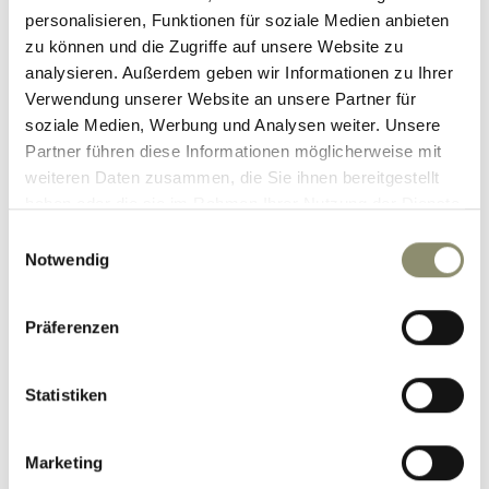
Hotel Nesslerhof GmbH
personalisieren, Funktionen für soziale Medien anbieten
zu können und die Zugriffe auf unsere Website zu
Neudegger Family
analysieren. Außerdem geben wir Informationen zu Ihrer
Unterbergstrasse 50
,
5611
Grossarl
/
Austria
Verwendung unserer Website an unsere Partner für
Phone
+43 6414 81200
soziale Medien, Werbung und Analysen weiter. Unsere
E-mail
info@nesslerhof.at
Partner führen diese Informationen möglicherweise mit
weiteren Daten zusammen, die Sie ihnen bereitgestellt
haben oder die sie im Rahmen Ihrer Nutzung der Dienste
Location & Directions
gesammelt haben.
Einwilligungsauswahl
Notwendig
Press
Reviews
Präferenzen
Newsletter
Webcam
Statistiken
FOLLOW US
Marketing