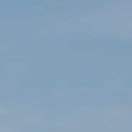
EDDING GROSSARL
URG