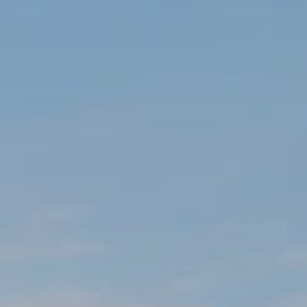
SKI TOURING
SNOWSHOEING
WINTER HIKING & SL
SALZB