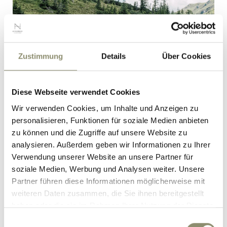
Zustimmung
Details
Über Cookies
Diese Webseite verwendet Cookies
Wir verwenden Cookies, um Inhalte und Anzeigen zu
personalisieren, Funktionen für soziale Medien anbieten
zu können und die Zugriffe auf unsere Website zu
analysieren. Außerdem geben wir Informationen zu Ihrer
WARUM
Verwendung unserer Website an unsere Partner für
COOLCATION DIE
soziale Medien, Werbung und Analysen weiter. Unsere
ZUKUNFT DES
Partner führen diese Informationen möglicherweise mit
weiteren Daten zusammen, die Sie ihnen bereitgestellt
REISENS IST
haben oder die sie im Rahmen Ihrer Nutzung der Dienste
gesammelt haben.
Einwilligungsauswahl