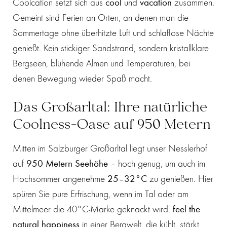
Coolcation setzt sich aus
cool
und
vacation
zusammen.
Gemeint sind Ferien an Orten, an denen man die
Sommertage ohne überhitzte Luft und schlaflose Nächte
genießt. Kein stickiger Sandstrand, sondern kristallklare
Bergseen, blühende Almen und Temperaturen, bei
denen Bewegung wieder Spaß macht.
Das Großarltal: Ihre natürliche
Coolness-Oase auf 950 Metern
Mitten im Salzburger Großarltal liegt unser Nesslerhof
auf
950 Metern Seehöhe
– hoch genug, um auch im
Hochsommer angenehme
25–32°C
zu genießen. Hier
spüren Sie pure Erfrischung, wenn im Tal oder am
Mittelmeer die 40°C-Marke geknackt wird.
feel the
natural happiness
in einer Bergwelt, die kühlt, stärkt