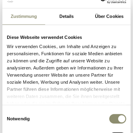
Wir bieten Dir eine Unterkunft im Einzel- oder
Doppelzimmer mit Küchenzeile, Bad/WC und Kabel-
Zustimmung
Details
Über Cookies
TV-Anschluss, Balkon in unserem neuen Mitarbeiterhaus.
Diese Webseite verwendet Cookies
W-Lan
Wir verwenden Cookies, um Inhalte und Anzeigen zu
Waschmaschine, Trockner & Bügelstation
personalisieren, Funktionen für soziale Medien anbieten
zu können und die Zugriffe auf unsere Website zu
Tiefgarage
analysieren. Außerdem geben wir Informationen zu Ihrer
Möglichkeiten zur Aus- und Weiterbildung
Verwendung unserer Website an unsere Partner für
soziale Medien, Werbung und Analysen weiter. Unsere
Aufstiegsmöglichkeiten im Betrieb
Partner führen diese Informationen möglicherweise mit
weiteren Daten zusammen, die Sie ihnen bereitgestellt
haben oder die sie im Rahmen Ihrer Nutzung der Dienste
gesammelt haben.
Einwilligungsauswahl
Notwendig