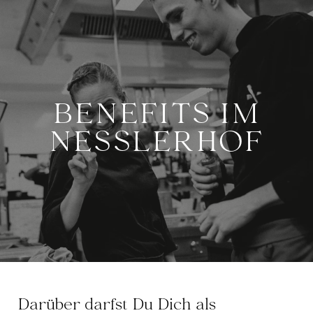
BENEFITS IM
NESSLERHOF
Darüber darfst Du Dich als