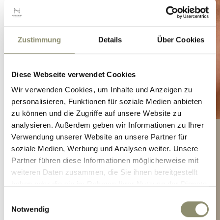
Zustimmung
Details
Über Cookies
Diese Webseite verwendet Cookies
Wir verwenden Cookies, um Inhalte und Anzeigen zu
personalisieren, Funktionen für soziale Medien anbieten
zu können und die Zugriffe auf unsere Website zu
analysieren. Außerdem geben wir Informationen zu Ihrer
Verwendung unserer Website an unsere Partner für
GESICHTSBEHANDLUNG
soziale Medien, Werbung und Analysen weiter. Unsere
VITALKRAFT ♡
Partner führen diese Informationen möglicherweise mit
weiteren Daten zusammen, die Sie ihnen bereitgestellt
haben oder die sie im Rahmen Ihrer Nutzung der Dienste
50 Verwöhnminuten € 95
gesammelt haben.
Einwilligungsauswahl
80 Verwöhnminuten € 139
Notwendig