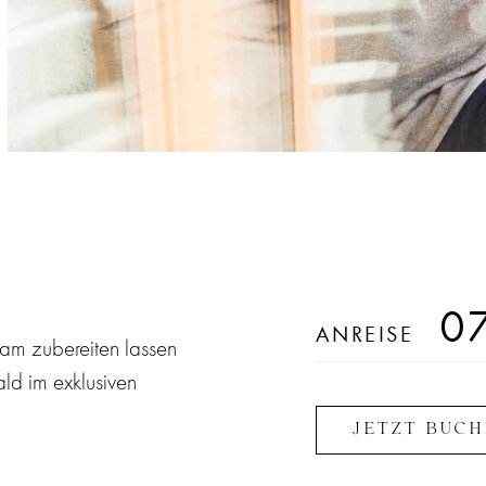
0
ANREISE
am zubereiten lassen
ald im exklusiven
JETZT BUC