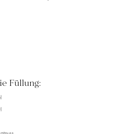
ie Füllung:
l
l
katnuss