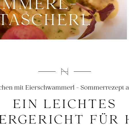
AMMERL-
SKITOUREN
SCHNEESCHUH-WANDERN
TASCHERL
WINTERWANDERN & RODEL
ALZBURG
schen mit Eierschwammerl - Sommerrezept a
EIN LEICHTES
RGERICHT FÜR HE