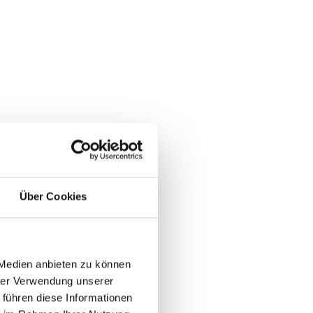
ascherl
e Eierschwammerl mit den
Über Cookies
en und zu den Erdäpfeln
 Grieß beimengen, würzen
 Medien anbieten zu können
hrer Verwendung unserer
is der Teig stabil ist.
 führen diese Informationen