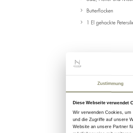
Butterflocken
1 El gehackte Petersili
Zubereitu
Zubereitung der Füllun
Zustimmung
geschnittenen Zwiebeln 
geben. Petersilie und Bu
Diese Webseite verwendet 
Zubereitung des Teigs
:
Wir verwenden Cookies, um I
und die Zugriffe auf unsere 
und in eine Rührschüssel 
Website an unsere Partner fü
Den Teig mit der Nudelma