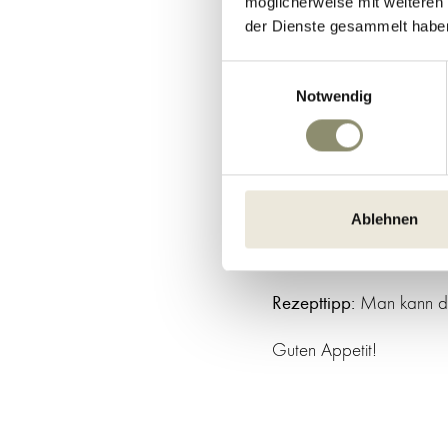
möglicherweise mit weiteren
der Dienste gesammelt habe
Zubereitung der Tasche
zusammenklappen und die
Einwilligungsauswahl
Notwendig
Zu den Tascherln passt g
Ablehnen
Genießen Sie die Kartoff
Gäste werden begeistert
Rezepttipp:
Man kann di
Guten Appetit!