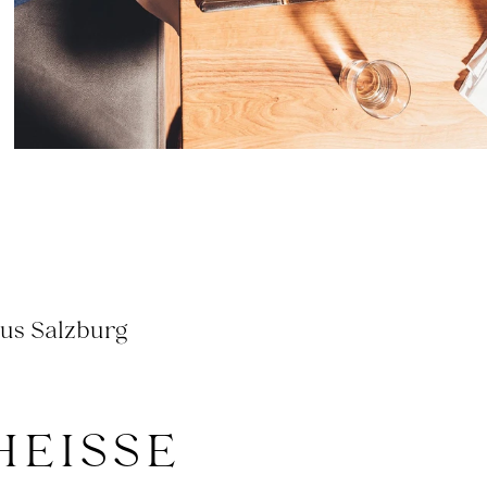
N GROSSARL S
us Salzburg
ISSE T