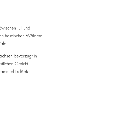
wischen Juli und
 den heimischen Wäldern
ald.
achsen bevorzugt in
stlichen Gericht
wammerl-Erdäpfel-