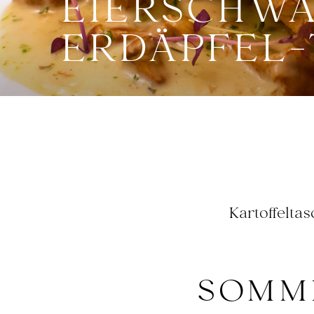
EIERSCHW
ERDÄPFEL-
Kartoffelta
SOMME