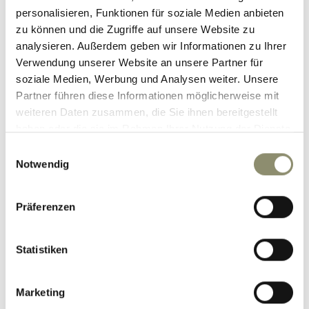
Hotel Nesslerhof GmbH
personalisieren, Funktionen für soziale Medien anbieten
zu können und die Zugriffe auf unsere Website zu
Familie Neudegger
analysieren. Außerdem geben wir Informationen zu Ihrer
Unterbergstraße 50
,
5611
Großarl
/
Österreich
Verwendung unserer Website an unsere Partner für
Tel
+43 6414 81200
soziale Medien, Werbung und Analysen weiter. Unsere
Mail
info@nesslerhof.at
Partner führen diese Informationen möglicherweise mit
weiteren Daten zusammen, die Sie ihnen bereitgestellt
haben oder die sie im Rahmen Ihrer Nutzung der Dienste
Lage & Anreise
gesammelt haben.
Einwilligungsauswahl
Notwendig
Presse
Bewertungen & Auszeichnungen
Präferenzen
Newsletter
Webcam
Statistiken
FOLGEN SIE UNS
Marketing