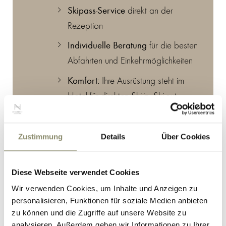
Skipass-Service
direkt an der
Rezeption
Individuelle Beratung
für die besten
Abfahrten und Einkehrmöglichkeiten
Komfort:
Ihre Ausrüstung steht im
Hotel für direkten Ski-in, Ski-out
bereit.
Rückgabe:
Geben Sie Ihre
Zustimmung
Details
Über Cookies
Ausrüstung im Hotel oder in einer
Filiale von Sport-Panorama ab.
Diese Webseite verwendet Cookies
Flexibilität:
Tausch jederzeit in einer
Wir verwenden Cookies, um Inhalte und Anzeigen zu
Filiale oder vor Ort im Hotel.
personalisieren, Funktionen für soziale Medien anbieten
zu können und die Zugriffe auf unsere Website zu
Individuelle Wünsche:
Hinterlassen
analysieren. Außerdem geben wir Informationen zu Ihrer