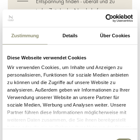
Entspannung finden - überall und zu
jeder Zeit. In der Nesslerhof
Saunawelt mit 5 unterschiedlichen
Saunen und Dampfbädern lässt es sich
Zustimmung
Details
Über Cookies
wunderbar zur Ruhe kommen. Das
Highlight Ihres Wellnessurlaubs in
Großarl: die Saunaaufgüsse mit
Diese Webseite verwendet Cookies
Saunameister Ignaz.
Wir verwenden Cookies, um Inhalte und Anzeigen zu
personalisieren, Funktionen für soziale Medien anbieten
zu können und die Zugriffe auf unsere Website zu
MEHR LESEN
analysieren. Außerdem geben wir Informationen zu Ihrer
Verwendung unserer Website an unsere Partner für
soziale Medien, Werbung und Analysen weiter. Unsere
Partner führen diese Informationen möglicherweise mit
weiteren Daten zusammen, die Sie ihnen bereitgestellt
haben oder die sie im Rahmen Ihrer Nutzung der Dienste
gesammelt haben.
Einwilligungsauswahl