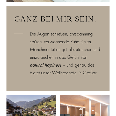
GANZ BEI MIR SEIN.
Die Augen schließen, Entspannung
spüren, verwöhnende Ruhe fühlen.
Manchmal tut es gut abzutauchen und
einzutauchen in das Gefühl von
natural hapiness
– und genau das
bietet unser Wellnesshotel in Großarl.