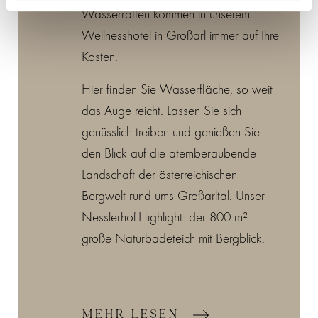
Wasserratten kommen in unserem
Wellnesshotel in Großarl immer auf Ihre
Kosten.
Hier finden Sie Wasserfläche, so weit
das Auge reicht. Lassen Sie sich
genüsslich treiben und genießen Sie
den Blick auf die atemberaubende
Landschaft der österreichischen
Bergwelt rund ums Großarltal. Unser
Nesslerhof-Highlight: der 800 m²
große Naturbadeteich mit Bergblick.
MEHR LESEN