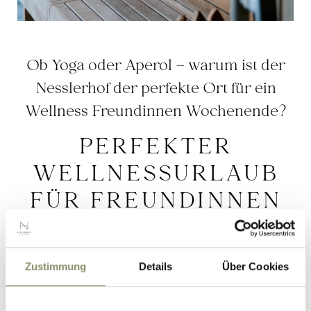
Ob Yoga oder Aperol – warum ist der
Nesslerhof der perfekte Ort für ein
Wellness Freundinnen Wochenende?
PERFEKTER
WELLNESSURLAUB
FÜR FREUNDINNEN
Bei uns, den Gästeflüsterern im
Wellnesshotel
Zustimmung
Details
Über Cookies
Nesslerhof in Großarl
im Salzburger Land, warten im
Mädelsurlaub ein traumhafter Wellnessbereich zum