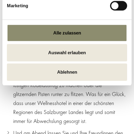
geht besonders gut bei einer der zahlreichen
Marketing
Massage- und Beautyanwendungen
. Sanfte
Massagegriffe von erfahrenen Händen, wohlig
warmes Öl auf der Haut oder doch lieber ein
Alle zulassen
reinigendes Peeling? Es liegt ganz bei Ihnen!
Wellnessurlaub mit der besten Freundin heißt aber
Auswahl erlauben
nicht nur, den exklusiven Spa in Ihrem Wellnesshotel
zu genießen. Es heißt auch, lange Spaziergänge
Ablehnen
oder leichte Wanderungen zu unternehmen, einen
lustigen Rodelausflug zu machen oder die
glitzernden Pisten runter zu flitzen. Was für ein Glück,
dass unser Wellnesshotel in einer der schönsten
Regionen des Salzburger Landes liegt und somit
immer für Abwechslung gesorgt ist.
Und am Abend lassen Sie und Ihre Freundinnen den