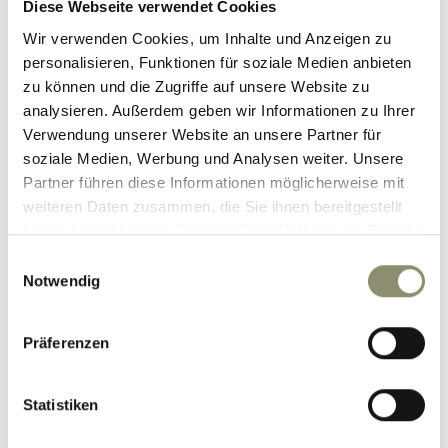
Erholen, großzügige
Zimmer und Suiten
, ein
Diese Webseite verwendet Cookies
umfassendes Wellnessangebot an Massagen und
Wir verwenden Cookies, um Inhalte und Anzeigen zu
personalisieren, Funktionen für soziale Medien anbieten
Beauty-Anwendungen sowie exzellente
kulinarische
zu können und die Zugriffe auf unsere Website zu
Genüsse
vom vielseitigen Frühstücksbuffet bis zum
analysieren. Außerdem geben wir Informationen zu Ihrer
genussvollen Feinschmecker-Abendmenü auf Sie und Ihre
Verwendung unserer Website an unsere Partner für
Freundinnen!
soziale Medien, Werbung und Analysen weiter. Unsere
Partner führen diese Informationen möglicherweise mit
In der 1.800 m² großen
Wellnesslandschaft
mit In- &
weiteren Daten zusammen, die Sie ihnen bereitgestellt
haben oder die sie im Rahmen Ihrer Nutzung der Dienste
Outdoor-Pools, dem herrlichen
Naturbadeteich
im
gesammelt haben.
Einwilligungsauswahl
weitläufigen Garten, den wunderschön gestalteten
Notwendig
Ruheräumen und der
großen Saunawelt
mit 5 Saunen
und Dampfbädern genießen Sie und Ihre Freundinnen
Präferenzen
Wellness auf höchstem Niveau.
Sich fallen lassen, die Verspannungen aus dem
Statistiken
Körper verbannen und zur inneren Ruhe finden – das