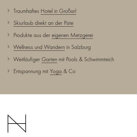
Traumhaftes
Hotel in Großarl
Skiurlaub direkt an der Piste
Produkte aus der
eigenen Metzgerei
Wellness und Wandern
in Salzburg
Weitläufiger
Garten
mit Pools & Schwimmteich
Entspannung mit
Yoga
& Co